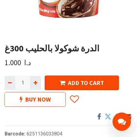
الدرة شوكولا بالحليب 300غ
د.ا
1.000
ADD TO CART
BUY NOW
Barcode:
6251136033804