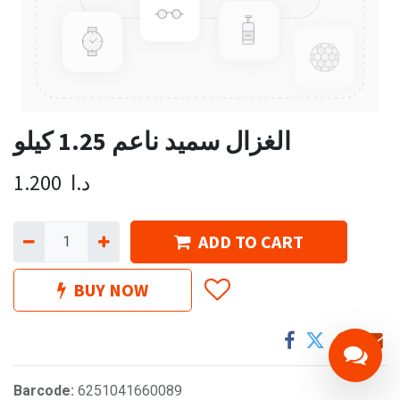
الغزال سميد ناعم 1.25 كيلو
د.ا
1.200
ADD TO CART
BUY NOW
Barcode:
6251041660089