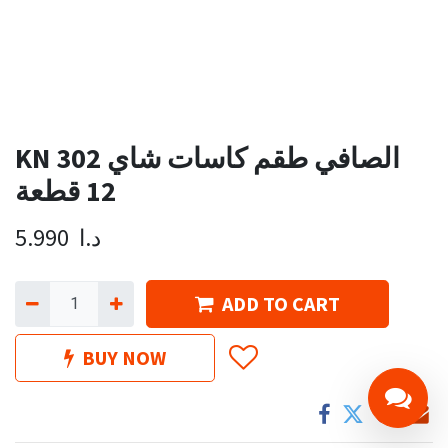
KN 302 الصافي طقم كاسات شاي
12 قطعة
د.ا
5.990
ADD TO CART
BUY NOW