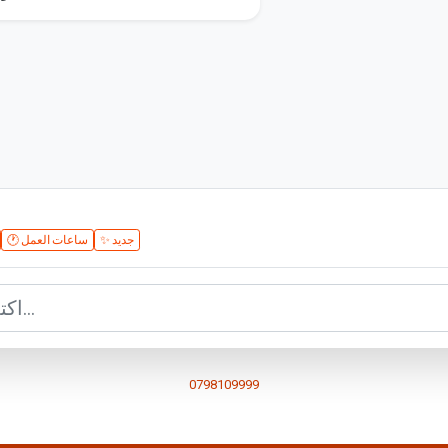
✨ جديد
🕐 ساعات العمل
0798109999