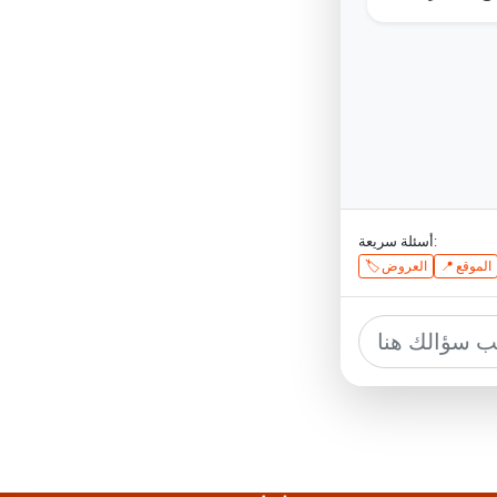
أسئلة سريعة:
📍 الموقع
🏷️ العروض