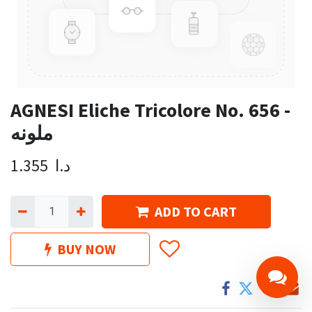
AGNESI Eliche Tricolore No. 656 -
ملونه
د.ا
1.355
ADD TO CART
BUY NOW