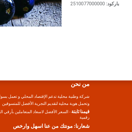
باركود:
2510077000000
من نحن
شركة وطنية محلية تدعم الإقتصاد المحلي و تعمل بسوا
وتحمل هوية محلية لتقديم التجرية الأفضل للمتسوقين
قيمنا ثابتة
- السعر الأفضل لاسعاد المتعاملين بأرقي ا
رقمية
شعارنا: مونتك من عنا اسهل وارخص