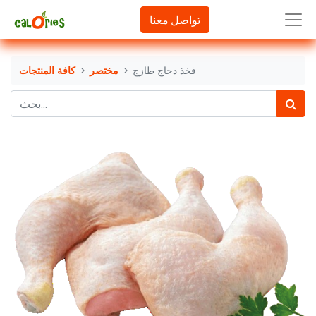
تواصل معنا
فخذ دجاج طازج
مختصر
كافة المنتجات