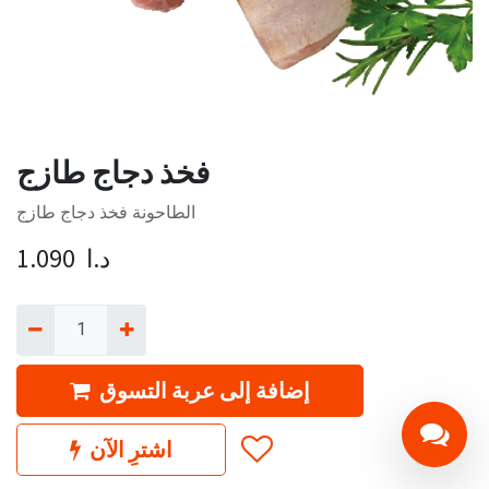
فخذ دجاج طازج
الطاحونة فخذ دجاج طازج
د.ا
1.090
إضافة إلى عربة التسوق
اشترِ الآن