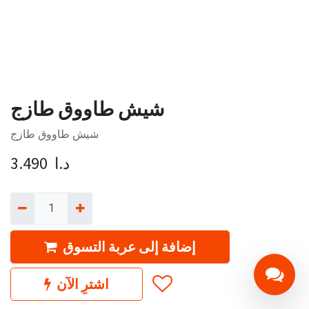
شيش طاووق طازج
شيش طاووق طازج
د.ا
3.490
إضافة إلى عربة التسوق
اشترِ الآن