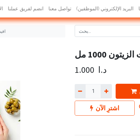
البريد الإلكتروني (الموظفين)
تواصل معنا
انضم لفريق عملنا
ال
افيف
ون 1000 مل
د.ا
1.000
اشترِ الآن