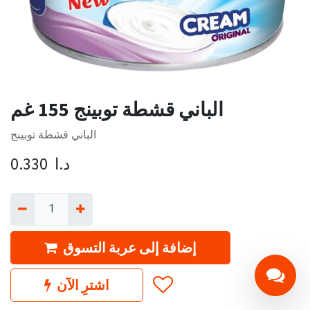
الباني قشطة توبينج 155 غم
الباني قشطة توبينج
د.ا
0.330
إضافة إلى عربة التسوق
اشترِ الآن