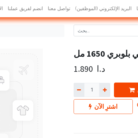
البريد الإلكتروني (الموظفين)
تواصل معنا
انضم لفريق عملنا
ال
بري 1650 مل
د.ا
1.890
اشترِ الآن