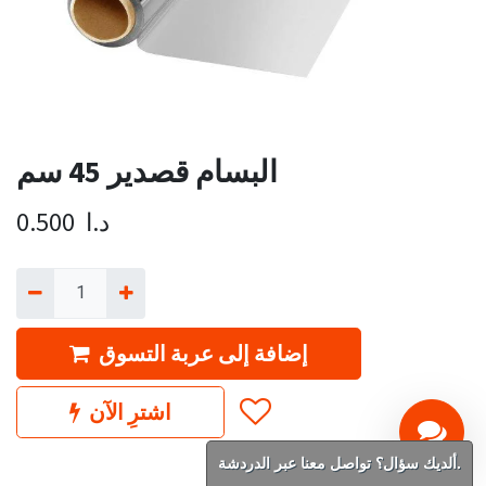
البسام قصدير 45 سم
د.ا
0.500
إضافة إلى عربة التسوق
اشترِ الآن
ألديك سؤال؟ تواصل معنا عبر الدردشة.