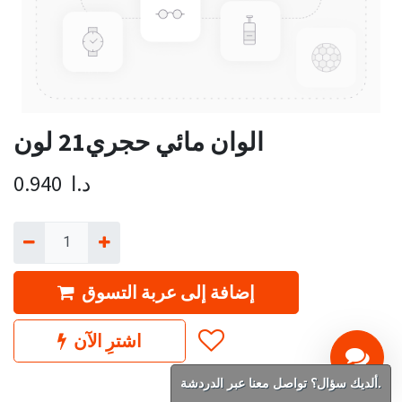
الوان مائي حجري21 لون
د.ا
0.940
إضافة إلى عربة التسوق
اشترِ الآن
ألديك سؤال؟ تواصل معنا عبر الدردشة.