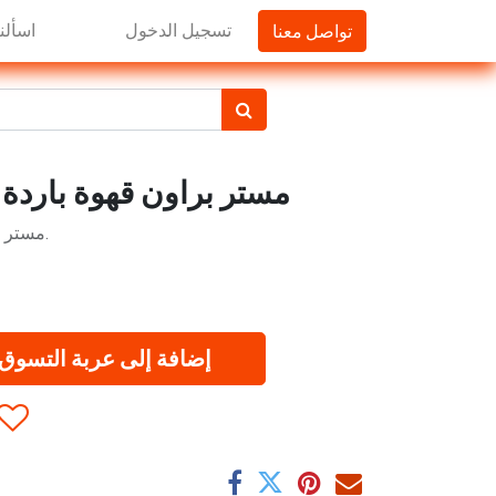
تواصل معنا
تسجيل الدخول
اسألنا
مستر براون قهوة باردة بلو م
مستر براون مثلج قهوة بلو ماونتين بليند.
إضافة إلى عربة التسوق