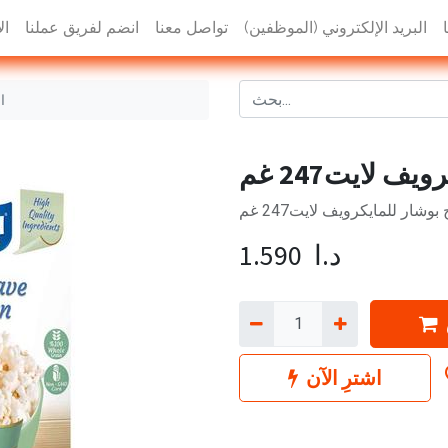
البريد الإلكتروني (الموظفين)
تواصل معنا
انضم لفريق عملنا
ال
ا
 لايت247 غم
وشار للمايكرويف لايت247 غم
د.ا
1.590
اشترِ الآن