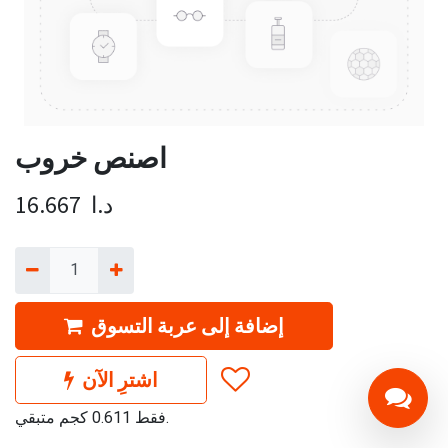
اصنص خروب
د.ا
16.667
إضافة إلى عربة التسوق
اشترِ الآن
فقط 0.611 كجم متبقي.