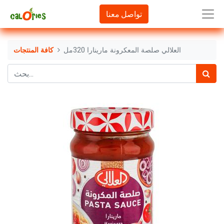
تواصل معنا
العلالي صلصة المعكرونة مارينارا 320مل
كافة المنتجات