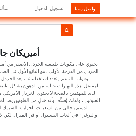
تواصل معنا
تسجيل الدخول
اسألنا
أميريكان جاردن
يحتوي على مكونات طبيعية الخردل الأصفر من أمير
الخردل من الدرجة الأولى ، هو البائع الأول في العد
وقوامه الناعم وتعدد استخداماته ، يعد الخردل ا
المفضل. هذه البهارات خالية من الدهون بشكل طبيعي 
لذيذ للمهتمين بالصحة.لا يحتوي الخردل الأمريكي
الغلوتين ، ولذلك يُصنَّف بأنه خالٍ من الغلوتين.يعد 
الدسم وخالي من السعرات الحرارية الشريك ا
والبرغر - في ألعاب البيسبول أو في المنزل. لكن لا