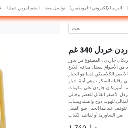
البريد الإلكتروني (الموظفين)
تواصل معنا
انضم لفريق عملنا
ال
 خردل 340 غم
يكان جاردن ، المصنوع من بذور
يد من الأسواق.بفضل مذاقه اللاذع
لأصفر الكلاسيكي لدينا هو الخيار
وقليلة السكر ، وهي أيضًا خيار
 من أميريكان جاردن على مكونات
الخردل الأصفر القابل للعصر وخالي
لمثالي للهوت دوج والسندويشات
 تتوقف عند هذا الحد - ضع القليل
من الشاورما أو لفائف الكباب.
د.ا
1.760