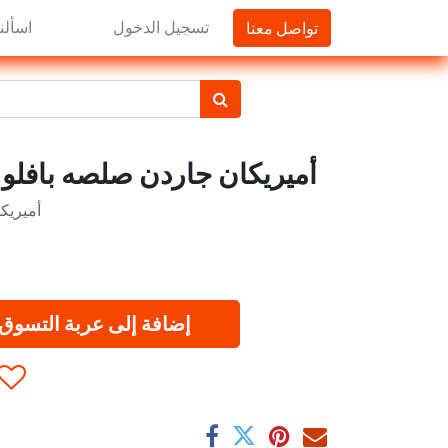
تواصل معنا
تسجيل الدخول
اسألنا
أميريكان جاردن صلصه بافلو وينج ا
أميريك
إضافة إلى عربة التسوق