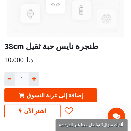
38cm طنجرة نايس حبة ثقيل
د.ا
10.000
إضافة إلى عربة التسوق
اشترِ الآن
ألديك سؤال؟ تواصل معنا عبر الدردشة.