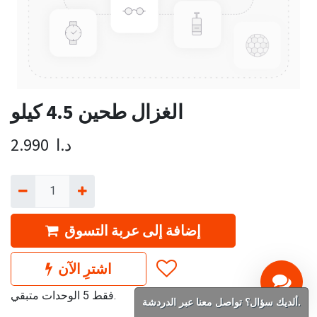
الغزال طحين 4.5 كيلو
د.ا
2.990
إضافة إلى عربة التسوق
اشترِ الآن
فقط 5 الوحدات متبقي.
ألديك سؤال؟ تواصل معنا عبر الدردشة.