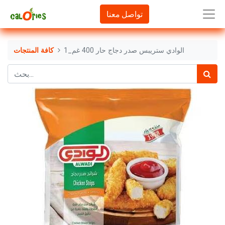
تواصل معنا
الوادي ستريبس صدر دجاج حار 400 غم_1
كافة المنتجات