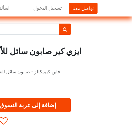
تواصل معنا
تسجيل الدخول
اسألنا
ايزي كير صابون سائل للأي
فاين كيميكالز - صابون سائل للعن
إضافة إلى عربة التسوق