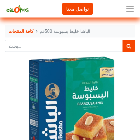
تواصل معنا
الباشا خليط بسبوسة 500غم
كافة المنتجات