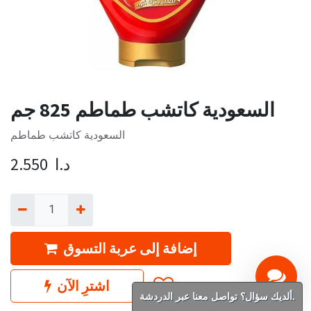
السعودية كاتشب طماطم 825 جم
السعودية كاتشب طماطم
د.ا
2.550
إضافة إلى عربة التسوق
اشترِ الآن
ألديك سؤال؟ تواصل معنا عبر الدردشة.