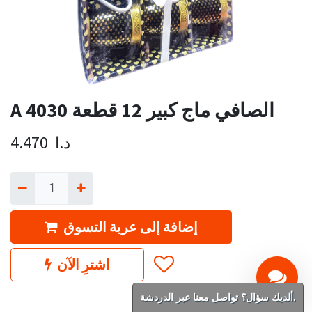
A 4030 الصافي ماج كبير 12 قطعة
د.ا
4.470
إضافة إلى عربة التسوق
اشترِ الآن
ألديك سؤال؟ تواصل معنا عبر الدردشة.