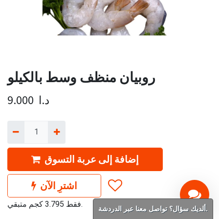
روبيان منظف وسط بالكيلو
د.ا
9.000
إضافة إلى عربة التسوق
اشترِ الآن
فقط 3.795 كجم متبقي.
ألديك سؤال؟ تواصل معنا عبر الدردشة.