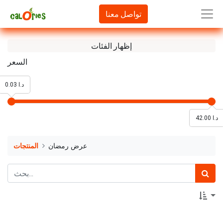
تواصل معنا
إظهار الفئات
السعر
0.03 د.ا
42.00 د.ا
عرض رمضان
المنتجات