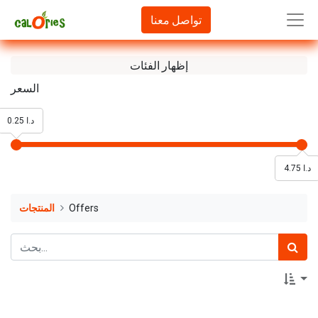
تواصل معنا
إظهار الفئات
السعر
0.25 د.ا
4.75 د.ا
Offers
المنتجات