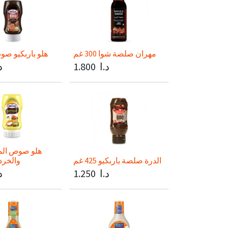
مهران صلصة شوا 300 غم
هلو باربكيو صوص 360
د.ا
1.800
د
هلو صوص الما
الدرة صلصة باربكيو 425 غم
والخردل 00
د.ا
1.250
د