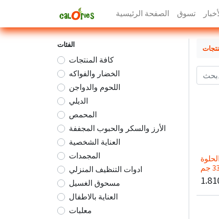
أخبار
تسوق
الصفحة الرئيسية
الفئات
نتجات
كافة المنتجات
الخضار والفواكه
اللحوم والدواجن
الديلي
المحمص
الأرز والسكر والحبوب المجففة
العناية الشخصية
المجمدات
لحلوة
ادوات التنظيف المنزلي
1.81
مسحوق الغسيل
العناية بالاطفال
معلبات