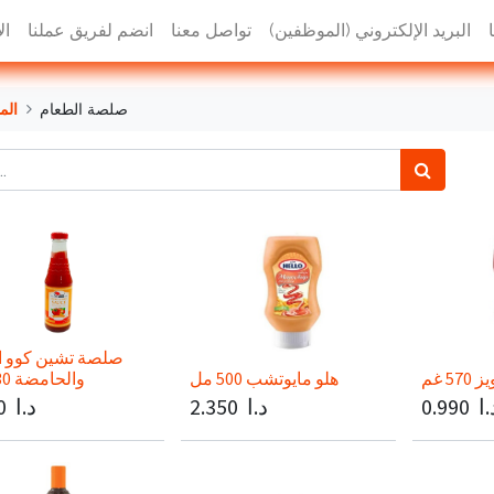
البريد الإلكتروني (الموظفين)
تواصل معنا
انضم لفريق عملنا
ال
صلصة الطعام
الم
صلصة تشين كوو ا
 غم
هلو مايوتشب 500 مل
والحامضة 330 جم
.ا
0.990
د.ا
2.350
د.ا
0