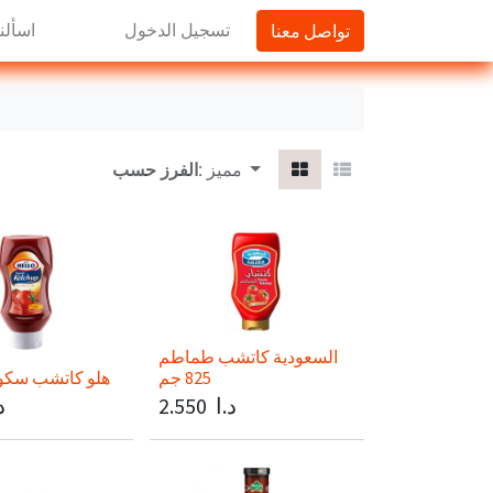
تواصل معنا
تسجيل الدخول
اسألنا
مميز
الفرز حسب:
السعودية كاتشب طماطم
825 جم
هلو كاتشب سكويز 570
د.ا
2.550
د