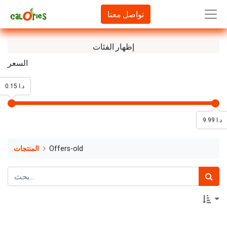
تواصل معنا
إظهار الفئات
السعر
0.15 د.ا
9.99 د.ا
Offers-old
المنتجات